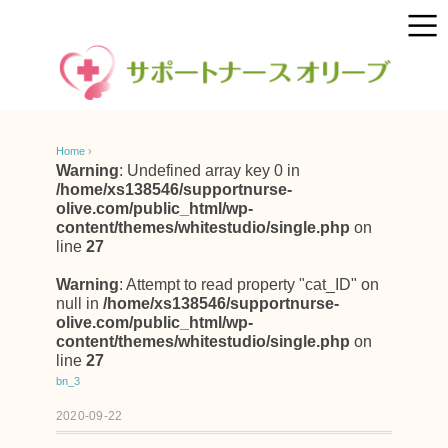
Home
›
Warning
: Undefined array key 0 in
/home/xs138546/supportnurse-
olive.com/public_html/wp-
content/themes/whitestudio/single.php
on
line
27
Warning
: Attempt to read property "cat_ID" on
null in
/home/xs138546/supportnurse-
olive.com/public_html/wp-
content/themes/whitestudio/single.php
on
line
27
bn_3
2020-09-22